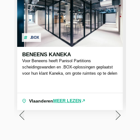
.BOX
BENEENS KANEKA
S
Voor Beneens heeft Panisol Partitions
Pan
scheidingswanden en .BOX-oplossingen geplaatst
kan
voor hun klant Kaneka, om grote ruimtes op te delen
mar
vol
MEER LEZEN
Vlaanderen