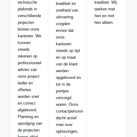
technische
kwaliteit. Wij
kwaliteit en
plafonds in
werken met
snelheid van
verschillende
hen en met
uitvoering
projecten
hen alleen.
zorgden
binnen onze
ervoor dat
kantoren. We
onze
kunnen
kantoren
steeds
steeds op tijd
rekenen op
en op maat
professioneel
van de klant
advies van
werden
onze project
opgeleverd en
leider en
tot in de
offertes
puntjes
worden snel
verzorgd
en correct
waren. Onze
afgeleverd.
contactpersoon
Planning en
dacht actief
opvolging van
mee over
de projecten
oplossingen,
liepen altijd