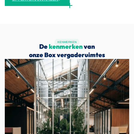
KENMERKEN
De
kenmerken
van
onze Box vergaderuimtes