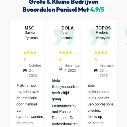
Grote & Kleine Bedrijven
Beoordelen Panisol Met
4.9/5
”
”
MSC
IDOLA
TOPOS
Saskia
Peter
Frédéric
Eyskens
Lochristi
Vermylen
October
November
February
24,
7, 2023
294,
2023
2023
Idola
MSC is heel
Zeer
Bedrijvencentrum
tevreden over
professioneel
heeft altijd
de installatie
in elk opzicht:
graag
door Panisol
verkooprespons,
samengewerkt
van
offertes,
met Panisol
systeemwanden,
follow-up,
Partitions. De
deuren en
prijzen en
professionaliteit,